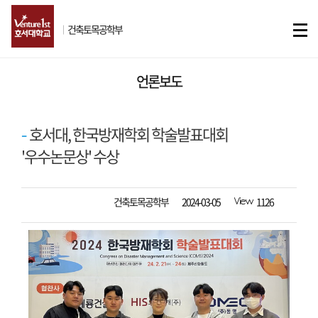
ㅣ
건축토목공학부
언론보도
호서대, 한국방재학회 학술발표대회
'우수논문상' 수상
작성자
등록일자
조회수
건축토목공학부
2024-03-05
1126