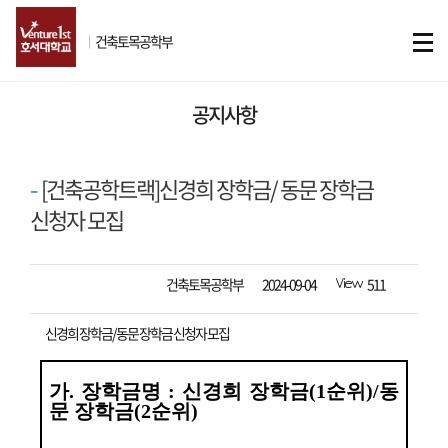
ㅣ
건축토목공학부
공지사항
[건축공학트랙]신경희 장학금/ 동문 장학금
신청자 모집
작성자
등록일자
조회수
건축토목공학부
2024-09-04
511
신경희 장학금
/
동문 장학금 신청자 모집
가
.
장학금명
:
신경희 장학금
(1
순위
)/
동
문 장학금
(2
순위
)