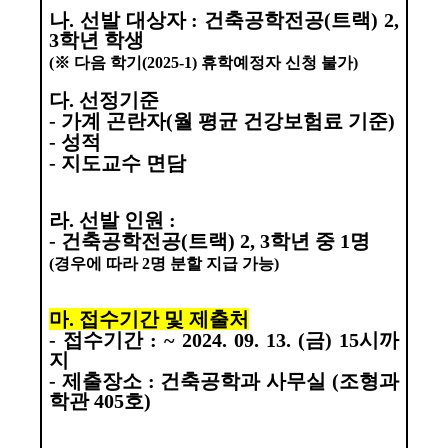
나
.
선발 대상자
:
건축공학전공
(
트랙
) 2,
3
학년 학생
(
※
다음 학기
(2025-1)
휴학예정자 신청 불가
)
다
.
선정기준
-
가계 곤란자
(
월 평균 건강보험료 기준
)
-
성적
-
지도교수 면담
라
.
선발 인원
:
-
건축공학전공
(
트랙
) 2, 3
학년 중
1
명
(
경우에 따라
2
명 분할 지급 가능
)
마
.
접수기간 및 제출처
-
접수기간
: ~ 2024. 09. 13. (
금
) 15
시까
지
-
제출장소
:
건축공학과 사무실
(
조형과
학관
405
호
)