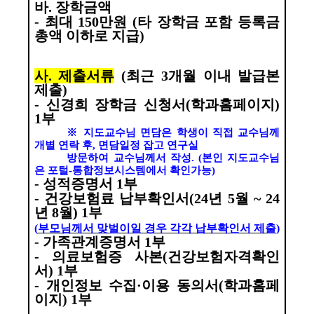
바
.
장학금액
-
최대
150
만원
(
타 장학금 포함 등록금
총액 이하로 지급
)
사
.
제출서류
(
최근
3
개월 이내 발급본
제출
)
-
신경희 장학금 신청서
(
학과홈페이지
)
1
부
※
지도교수님 면담은 학생이 직접 교수님께
개별 연락 후
,
면담일정 잡고 연구실
방문하여 교수님께서 작성
. (
본인 지도교수님
은 포털
-
통합정보시스템에서 확인가능
)
-
성적증명서
1
부
-
건강보험료 납부확인서
(24
년
5
월
~ 24
년
8
월
) 1
부
(
부모님께서 맞벌이일 경우 각각 납부확인서 제출
)
-
가족관계증명서
1
부
-
의료보험증 사본
(
건강보험자격확인
서
) 1
부
-
개인정보 수집
·
이용 동의서
(
학과홈페
이지
) 1
부